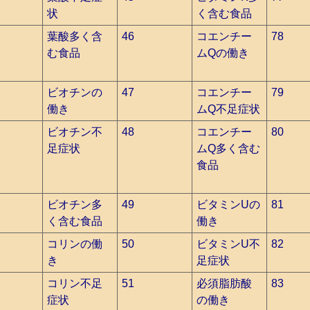
状
く含む食品
葉酸多く含
46
コエンチー
78
む食品
ムQの働き
ビオチンの
47
コエンチー
79
働き
ムQ不足症状
ビオチン不
48
コエンチー
80
足症状
ムQ多く含む
食品
ビオチン多
49
ビタミンUの
81
く含む食品
働き
コリンの働
50
ビタミンU不
82
き
足症状
コリン不足
51
必須脂肪酸
83
症状
の働き