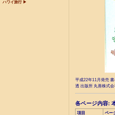
ハワイ旅行
▶
平成22年11月発売
透 出版所 丸善株式会社
各ページ内容:
項目
ペー