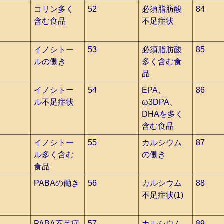
コリン多く
52
必須脂肪酸
84
含む食品
不足症状
イノシトー
53
必須脂肪酸
85
ルの働き
多く含む食
品
イノシトー
54
EPA、
86
ル不足症状
ω3DPA、
DHAを多く
含む食品
イノシトー
55
カルシウム
87
ル多く含む
の働き
食品
PABAの働き
56
カルシウム
88
不足症状(1)
PABA不足症
57
カルシウム
89