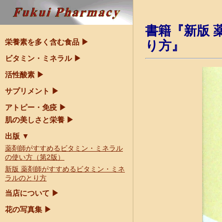
書籍『新版 
栄養素を多く含む食品
▶
り方』
ビタミン・ミネラル
▶
活性酸素
▶
サプリメント
▶
アトピー・免疫
▶
肌の美しさと栄養 ▶
出版
▼
薬剤師がすすめるビタミン・ミネラル
の使い方（第2版）
新版 薬剤師がすすめるビタミン・ミネ
ラルのとり方
当店について ▶
花の写真集
▶