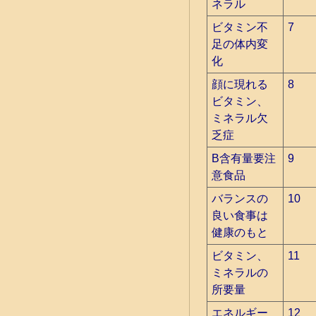
ネラル
ビタミン不
7
足の体内変
化
顔に現れる
8
ビタミン、
ミネラル欠
乏症
B含有量要注
9
意食品
バランスの
10
良い食事は
健康のもと
ビタミン、
11
ミネラルの
所要量
エネルギー
12