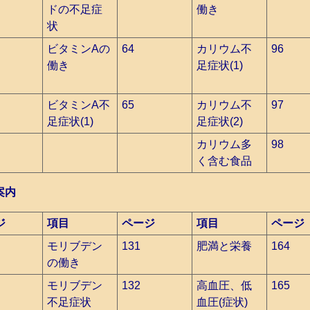
ドの不足症
働き
状
ビタミンAの
64
カリウム不
96
働き
足症状(1)
ビタミンA不
65
カリウム不
97
足症状(1)
足症状(2)
カリウム多
98
く含む食品
案内
ジ
項目
ページ
項目
ページ
モリブデン
131
肥満と栄養
164
の働き
モリブデン
132
高血圧、低
165
不足症状
血圧(症状)