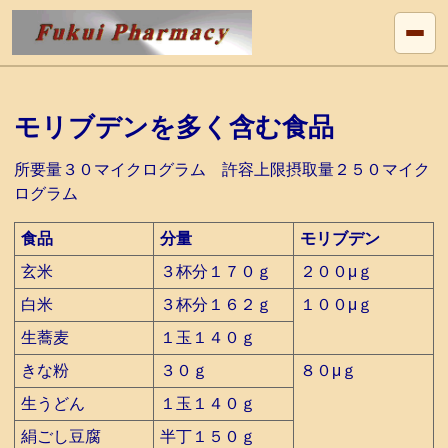
モリブデンを多く含む食品
所要量３０マイクログラム 許容上限摂取量２５０マイク
ログラム
食品
分量
モリブデン
玄米
３杯分１７０ｇ
２００μｇ
白米
３杯分１６２ｇ
１００μｇ
生蕎麦
１玉１４０ｇ
きな粉
３０ｇ
８０μｇ
生うどん
１玉１４０ｇ
絹ごし豆腐
半丁１５０ｇ