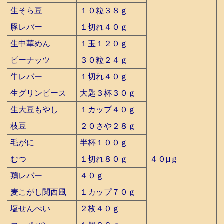
生そら豆
１０粒３８ｇ
豚レバー
１切れ４０ｇ
生中華めん
１玉１２０ｇ
ピーナッツ
３０粒２４ｇ
牛レバー
１切れ４０ｇ
生グリンピース
大匙３杯３０ｇ
生大豆もやし
１カップ４０ｇ
枝豆
２０さや２８ｇ
毛がに
半杯１００ｇ
むつ
１切れ８０ｇ
４０μｇ
鶏レバー
４０ｇ
麦こがし関西風
１カップ７０ｇ
塩せんべい
２枚４０ｇ