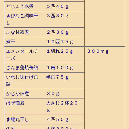
どじょう水煮
５匹４０ｇ
きびなご調味干
３匹３０ｇ
し
ふな甘露煮
２匹３０ｇ
煮干
１０匹１５ｇ
エメンタールチ
１切れ２５ｇ
３００ｍｇ
ーズ
さんま蒲焼缶詰
１缶１００ｇ
いわし味付け缶
半缶７５ｇ
詰
かじか佃煮
３０ｇ
はぜ佃煮
大さじ２杯２０
ｇ
ま鰯丸干し
４匹５０ｇ
牛乳
１杯２００ｇ