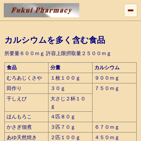
カルシウムを多く含む食品
所要量６００ｍｇ 許容上限摂取量２５００ｍｇ
食品
分量
カルシウム
むろあじくさや
１枚１００ｇ
９００ｍｇ
田作り
３０ｇ
７５０ｍｇ
干しえび
大さじ２杯１０
ｇ
ほんもろこ
４匹８０ｇ
かさぎ佃煮
３匹７０ｇ
６７０ｍｇ
あゆ天然焼き
２匹１００ｇ
４５０ｍｇ